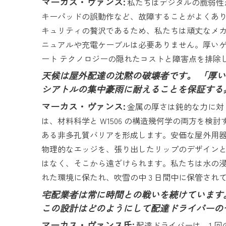
マーカス・ヴァンス:
私たちはデジタルの脆弱性か
キーパッドの誤動作など、故障することがよくあ
キュリティの贅沢であるため、私たちは頑丈なメ
ニュアルや充電ケーブルは必要ありません。厚い
ート テクノロジーの隠れたコストと障害点を排除
天候は屋外配達の沈黙の破壊者です。 「厚い
シアトルの集中豪雨に耐えることを保証する
マーカス・ヴァンス:
金属の厚さは鈍的な力に対
は、材料科学と W1506 の構造幾何学の両方を
ある非多孔質バリアを形成します。安価な屋外用
物理的なエッジを、張り出したリップのデザイン
はなく、そこから遠ざけられます。私たちは水の
れた環境に保たれ、吹雪の中 3 日間中に保管さ
宅配業者は常に時間との戦いを続けています。
この設計はどのようにして配達ドライバーの
マーカス・ヴァンス氏:
配達ドライバーは、1 