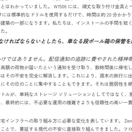
はわかっていました。 W1506 には、頑丈な取り付け金具
けには標準的なドリルを使用するだけで、時間は約 20 分かか
の建築の一部になります。私たちは、インストールの手間を短
した。
しなければならないとしたら、単なる段ボール箱の保管を超
わけではありません。配信通知の追跡に費やされた精神
、高額の荷物が届いたという通知を受け取り、数時間後に帰宅
506はその不安を完全に解消します。これにより、週末の旅行
単にその日のことに集中することもできます。それは脆弱性を
メートルが、単純なストレージ ソリューションとしてではなく
、最終的には、不必要な運用の複雑さよりも信頼性の高い一貫
住宅インフラへの取り組み方に必要な変化を表しています。 Zen
ることで、蔓延する現代の不安に直接取り組んできました。フ