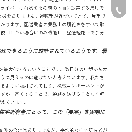
ドライバーは荷物をその隣の地面に放置するだけで
電話番号: 
示は必要ありません。運転手が近づいてきて、片手で
かかります。配送業者の業務上の煩雑さをすべて取
を使用したい場合にのみ機能し、配送経路上で余分
分を処理できるように設計されているようです。最
を最大化するということです。数日分の中型から大
ように見えるのは避けたいと考えています。私たち
なるように設計されており、機械コンポーネントが
わずかに高くすることで、通路を妨げることなく壁
備えています。
住宅所有者にとって、この「要塞」を実際に
交渉の余地はありませんが、平均的な住宅所有者が