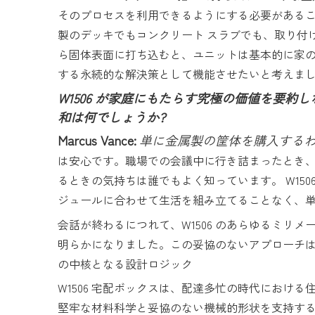
そのプロセスを利用できるようにする必要があること
製のデッキでもコンクリート スラブでも、取り付
ら固体表面に打ち込むと、ユニットは基本的に家
する永続的な解決策として機能させたいと考えま
W1506 が家庭にもたらす究極の価値を要約
和は何でしょうか?
Marcus Vance:
単に金属製の筐体を購入する
は安心です。職場での会議中に行き詰まったとき
るときの気持ちは誰でもよく知っています。 W1
ジュールに合わせて生活を組み立てることなく、
会話が終わるにつれて、W1506 のあらゆるミリ
明らかになりました。この妥協のないアプローチは
の中核となる設計ロジック
W1506 宅配ボックスは、配達多忙の時代における
堅牢な材料科学と妥協のない機械的形状を支持す