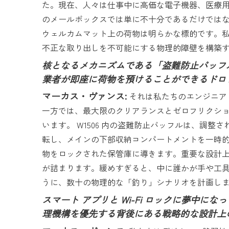
た。現在、人々は仕事中に高価な電子機器、医療
のメールボックスでは単に不十分であるだけでは
ウェルカムマット上の荷物は明らかな標的です。私
不正な取り出しを不可能にする物理的障壁を構築
核となるメカニズムである「盗難防止バッフ
業者が即座に荷物を預けることができるドロ
マーカス・ヴァンス:
それは私たちのエンジニアリ
一方では、最大限のクリアランスとゼロフリクショ
います。 W1506 内の盗難防止バッフルは、調
転し、メインの下部収納コンパートメントを一時
物をロックされた保管庫に導きます。重要な設計
が詰まります。緩めすぎると、中に誰かが手や工
うに、数十の物理的な「釣り」シナリオを計画し
スマート アプリと Wi-Fi ロックに夢中に
理機構を優先する背後にある戦略的な設計上