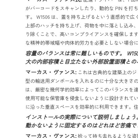
がバーコードをスキャンしたり、動的な PIN 
す。 W1506 は、蓋を持ち上げるという直感的
上部のハッチを持ち上げ、荷物を中に落とし込み、
り除くことで、高いコンプライアンスを確保しま
な精神的帯域幅や肉体的労力を必要としない場合
容量のバランスは常に難しいものです。 W15
大の内部容積と目立たない外部設置面積との
マーカス・ヴァンス:
これは古典的な建築上のジ
型の輸送用ダンボールを入れるのに十分な大きさ
は、厳密な幾何学的効率によってこのバランスを
使用可能な保管庫を侵食しないように設計されて
に沿った垂直スペースを効率的に利用できます。
インストールの実際について説明しましょう
動かないように固定するのはどれほど苦痛で
マーカス・ヴァンス:
拾って持ち去れるような盗