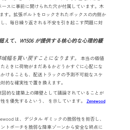
とベースに事前に開けられた穴が付属しています。木
ります。拡張ボルトをロックされたボックスの内側か
くし、毎日繰り返される不安を引き起こす問題に対
えて、W1506 が提供する核心的な心理的緩
帯域幅を買い戻すことになります。
本当の価値
したときに荷物がまだあるかどうかすぐに心配にな
に出かけることも、配送トラックの予測不可能なスケ
絶対的な確実性で置き換えます。
、意図的な建築上の障壁として議論されていることが
性を優先するという、 を示しています。
Zenewood
ewood は、デジタル ギミックの脆弱性を拒否し、
ロントポーチを脆弱な降車ゾーンから安全な終点に