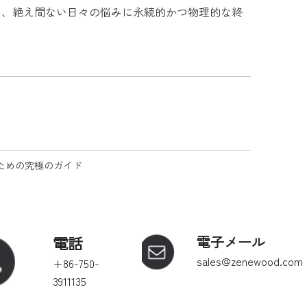
は、絶え間ない日々の悩みに永続的かつ物理的な終
ための究極のガイド
電話
電子メール
sales@zenewood.com
+86-750-
3911135