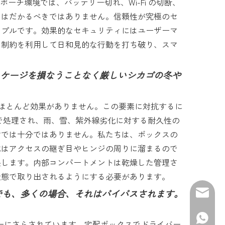
チ環境では、バッテリー切れ、Wi-Fi の切断、
ちはだかるべきではありません。信頼性が究極のセ
ンプルです。効果的なセキュリティにはユーザーマ
な制約を利用して日和見的な行動を打ち破り、スマ
パッケージを損なうことなく厳しいシカゴの冬や
ほとんど効果がありません。この要素に対抗するに
装で処理され、雨、雪、紫外線劣化に対する耐久性の
けでは十分ではありません。私たちは、ボックスの
水はアクセスの継ぎ目やヒンジの周りに溜まるので
処します。内部コンパートメントは乾燥した管理さ
状態で取り出されるようにする必要があります。
合でも、多くの場合、それはバイパスされます。
電子メール:
WhatsAp
ーにさらされています。宅配ボックスでドライバー