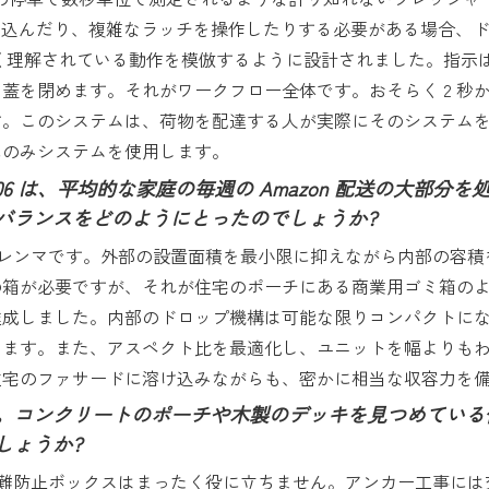
を打ち込んだり、複雑なラッチを操作したりする必要がある場合、
で広く理解されている動作を模倣するように設計されました。指
蓋を閉めます。それがワークフロー全体です。おそらく 2 秒
す。このシステムは、荷物を配達する人が実際にそのシステム
にのみシステムを使用します。
06 は、平均的な家庭の毎週の Amazon 配送の大部
バランスをどのようにとったのでしょうか?
レンマです。外部の設置面積を最小限に抑えながら内部の容積
の箱が必要ですが、それが住宅のポーチにある商業用ゴミ箱の
達成しました。内部のドロップ機構は可能な限りコンパクトに
います。また、アスペクト比を最適化し、ユニットを幅よりも
住宅のファサードに溶け込みながらも、密かに相当な収容力を
。コンクリートのポーチや木製のデッキを見つめている
しょうか?
難防止ボックスはまったく役に立ちません。アンカー工事には