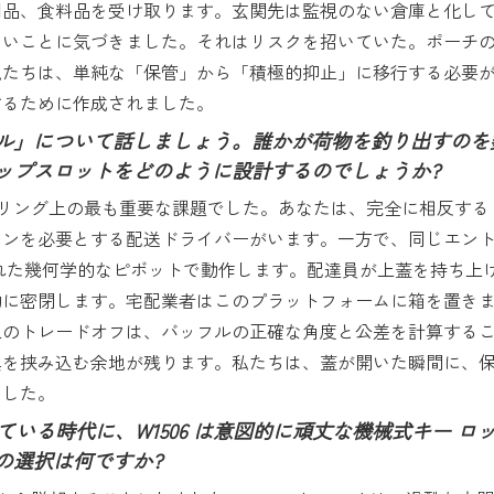
用品、食料品を受け取ります。玄関先は監視のない倉庫と化し
ないことに気づきました。それはリスクを招いていた。ポーチ
たちは、単純な「保管」から「積極的抑止」に移行する必要があ
するために作成されました。
ル」について話しましょう。誰かが荷物を釣り出すのを
ップスロットをどのように設計するのでしょうか?
ング上の最も重要な課題でした。あなたは、完全に相反する 2
ンを必要とする配送ドライバーがいます。一方で、同じエント
整された幾何学的なピボットで動作します。配達員が上蓋を持ち
的に密閉します。宅配業者はこのプラットフォームに箱を置き
上のトレードオフは、バッフルの正確な角度と公差を計算する
具を挟み込む余地が残ります。私たちは、蓋が開いた瞬間に、
ました。
なっている時代に、W1506 は意図的に頑丈な機械式キー
の選択は何ですか?