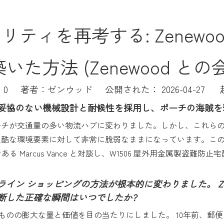
ティを再考する: Zenewo
いた方法 (Zenewood との
：
0
著者：ゼンウッド 公開された： 2026-04-27 
ボックスは、妥協のない機械設計と耐候性を採用し、ポーチの海
ーチが交通量の多い物流ハブに変わりました。しかし、これら
過酷な環境要素に対して非常に脆弱なままになっています。こ
である Marcus Vance と対談し、W1506 屋外用金属製
ン ショッピングの方法が根本的に変わりました。 Zen
断した正確な瞬間はいつでしたか?
ものの膨大な量と価値を目の当たりにしました。 10年前、郵