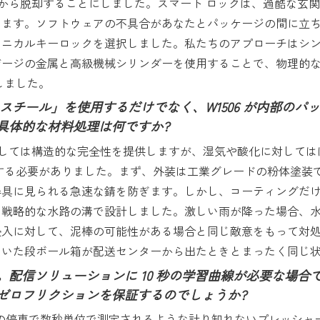
ら脱却することにしました。スマート ロックは、過酷な玄関ポー
ります。ソフトウェアの不具合があなたとパッケージの間に立
カニカルキーロックを選択しました。私たちのアプローチはシ
ゲージの金属と高級機械シリンダーを使用することで、物理的
しました。
スチール」を使用するだけでなく、W1506 が内部の
具体的な材料処理は何ですか?
しては構造的な完全性を提供しますが、湿気や酸化に対しては
検討する必要がありました。まず、外装は工業グレードの粉体塗
器具に見られる急速な錆を防ぎます。しかし、コーティングだ
と戦略的な水路の溝で設計しました。激しい雨が降った場合、
浸入に対して、泥棒の可能性がある場合と同じ敵意をもって対
れていた段ボール箱が配送センターから出たときとまったく同じ
配信ソリューションに 10 秒の学習曲線が必要な場
ゼロフリクションを保証するのでしょうか?
回の停車で数秒単位で測定されるような計り知れないプレッシャ