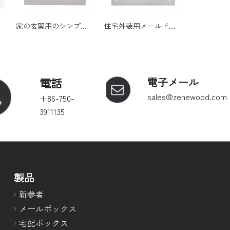
家の玄関用のシンプルなデザインのモダンな亜鉛メッキ鋼壁取り付けロックメールボックス
住宅外装用メールドロップスロット付き黒色粉体塗装スチール製壁掛けメールボックス
電話
電子メール
sales@zenewood.com
+86-750-
3911135
製品
新参者
メールボックス
宅配ボックス