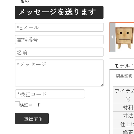
他の
メッセージを送ります
モデル
製品説明
アイテ
号
材料
寸法
提出する
仕上
修正