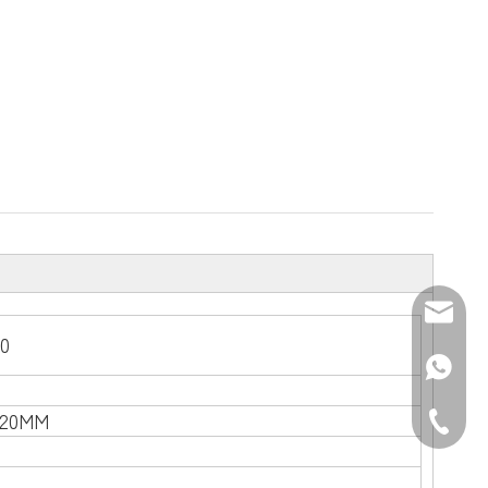
電子メール:
0
WhatsAp
220MM
電話番号: 