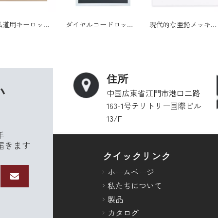
住宅私道用キーロック付き亜鉛メッキ鋼ポストマウント自立型メールボックス
ダイヤルコードロックと粉体塗装仕上げを備えたモダンな亜鉛メッキ鋼製壁掛けメールボックス
現代的な亜鉛メッキ鋼製壁掛けメールボックス、粉体塗装仕上げとキーロック付き
住所
い
中国広東省江門市港口二路
163-1号テリトリー国際ビル
13/F
手
届きます
クイックリンク
ホームページ
私たちについて
製品
カタログ