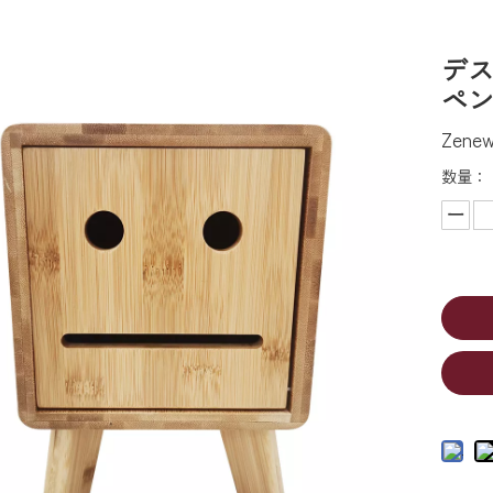
デ
ペ
Zen
数量：