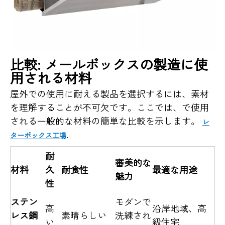
比較: メールボックスの製造に使
用される材料
屋外での使用に耐える製品を選択するには、素材
を理解することが不可欠です。ここでは、で使用
される一般的な材料の簡単な比較を示します。
レ
.
ターボックス工場
耐
審美的な
材料
久
耐食性
最適な用途
魅力
性
ステン
モダンで
高
沿岸地域、高
レス鋼
素晴らしい
洗練され
い
級住宅