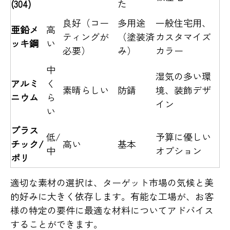
(304)
た
良好（コー
多用途
一般住宅用、
亜鉛メ
高
ティングが
（塗装済
カスタマイズ
ッキ鋼
い
必要）
み）
カラー
中
湿気の多い環
アルミ
く
素晴らしい
防錆
境、装飾デザ
ニウム
ら
イン
い
プラス
低/
予算に優しい
チック/
高い
基本
中
オプション
ポリ
適切な素材の選択は、ターゲット市場の気候と美
的好みに大きく依存します。有能な工場が、お客
様の特定の要件に最適な材料についてアドバイス
することができます。